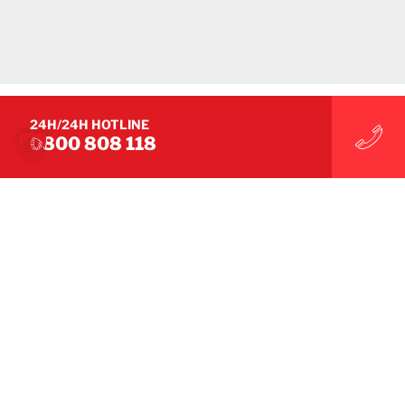
FACT SHEETS
24H/24H HOTLINE
Fact Sheet Shrink Wrapping
0800 808 118