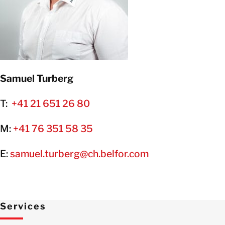
Samuel Turberg
T:
+41 21 651 26 80
M:
+41 76 351 58 35
E:
samuel.turberg@ch.belfor.com
Services