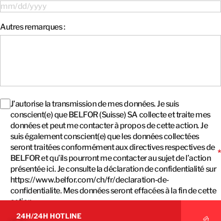
MM slash DD slash YYYY
Autres remarques :
Protection
J’autorise la transmission de mes données. Je suis
des
conscient(e) que BELFOR (Suisse) SA collecte et traite mes
données
*
données et peut me contacter à propos de cette action. Je
suis également conscient(e) que les données collectées
seront traitées conformément aux directives respectives de
*
BELFOR et qu’ils pourront me contacter au sujet de l’action
présentée ici. Je consulte la déclaration de confidentialité sur
https://www.belfor.com/ch/fr/declaration-de-
confidentialite. Mes données seront effacées à la fin de cette
action.
24H/24H HOTLINE