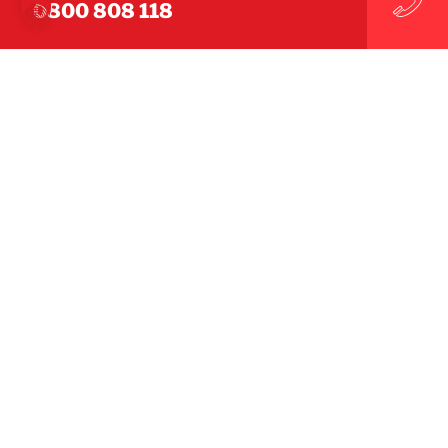
0800 808 118
WE MAKE IT UNDONE
COMME SI LES DÉGÂTS
N'AVAIENT JAMAIS EXISTÉ
Suivez-nous