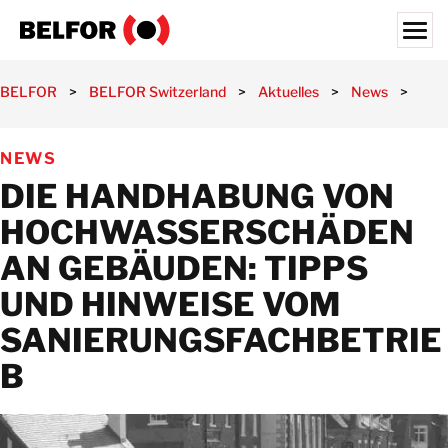
Skip
to
content
Search for:
BELFOR
>
BELFOR Switzerland
>
Aktuelles
>
News
>
Die
UNSERE KUNDEN
NEWS
LEISTUNGEN
DIE HANDHABUNG VON
AKTUELLES
HOCHWASSERSCHÄDEN
JOBS
AN GEBÄUDEN: TIPPS
ÜBER UNS
UND HINWEISE VOM
STANDORTE
SANIERUNGSFACHBETRIE
SCHWEIZ
B
DE
KONTAKT