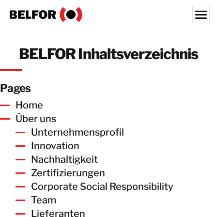
Skip
to
content
Search for:
BELFOR Inhaltsverzeichnis
UNSERE KUNDEN
LEISTUNGEN
Pages
AKTUELLES
Home
JOBS
Über uns
Unternehmensprofil
ÜBER UNS
Innovation
STANDORTE
Nachhaltigkeit
Zertifizierungen
SCHWEIZ
Corporate Social Responsibility
DE
Team
KONTAKT
Lieferanten