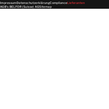
Impressum
Datenschutzerklärung
Compliance
Lieferanten
AGB’s BELFOR (Suisse) AG
Sitemap