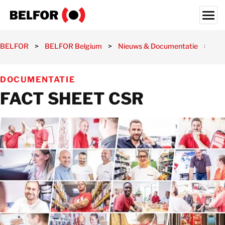
Skip
to
content
Search for:
BELFOR
>
BELFOR Belgium
>
Nieuws & Documentatie
>
Do
ONZE KLANTEN
DOCUMENTATIE
ONZE DIENSTEN
FACT SHEET CSR
NIEUWS & DOCUMENTATIE
JOBS
OVER ONS
ONZE FILIALEN
BELGIË
NL
CONTACT