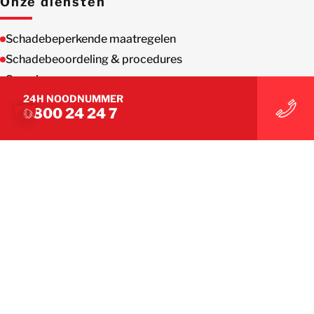
Onze diensten
Schadebeperkende maatregelen
Schadebeoordeling & procedures
Sanering
24H NOODNUMMER
Drogen
0800 24 24 7
Schilder- en renovatiewerken
Overige Diensten
RED ALERT® – het antwoord op noodsituaties
DE JUISTE EXPERTISE VOOR ELKE CLAIM
Duizenden collega’s maken ons