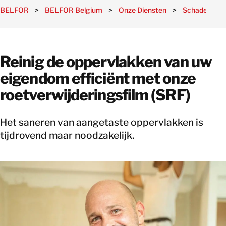
BELFOR
>
BELFOR Belgium
>
Onze Diensten
>
Schadebeoor
Reinig de oppervlakken van uw
eigendom efficiënt met onze
roetverwijderingsfilm (SRF)
Het saneren van aangetaste oppervlakken is
tijdrovend maar noodzakelijk.