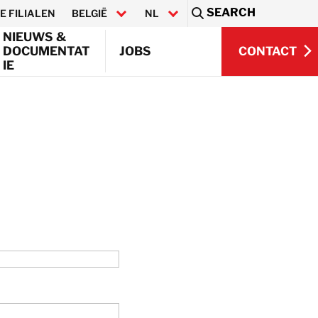
SEARCH
E FILIALEN
BELGIË
NL
Sea
NIEUWS &
CONTACT
DOCUMENTAT
JOBS
IE
FR
CONTACT
R DeHaDe
en
werken
ryPRO Ltd.
Onderhoud
Offshore