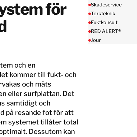
Taiwan
ystem för
Skadeservice
Thailand
Torkteknik
d
Fuktkonsult
RED ALERT®
BELFOR DeHaDe
Rølund
Jour
Kiltin
RecoveryPRO Ltd.
stem och en
et kommer till fukt- och
ervakas och mäts
n eller surfplattan. Det
as samtidigt och
d på resande fot för att
m systemet tillåter total
t optimalt. Dessutom kan