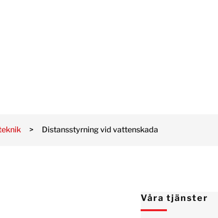
och kontroller
Norge
Lufttäthetsprovning
DA
Österrike
ng
Polen
esiktning
Schweiz
ätning och
niksanering
Spanien
Sverige
Tyskland
Israel
teknik
>
Distansstyrning vid vattenskada
Turkiet
Japan
Korea
Malaysia
Våra tjänster
Singapore