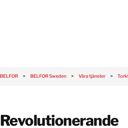
Rivning
VATTENSKA
Saneri
Skadeb
Kloridm
Elektro
BELFOR
>
BELFOR Sweden
>
Våra tjänster
>
Tork
Revolutionerande