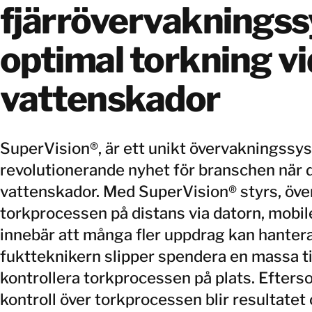
fjärrövervakningss
optimal torkning vi
vattenskador
SuperVision®, är ett unikt övervakningssy
revolutionerande nyhet för branschen när d
vattenskador. Med SuperVision® styrs, öv
torkprocessen på distans via datorn, mobile
innebär att många fler uppdrag kan hanter
fuktteknikern slipper spendera en massa ti
kontrollera torkprocessen på plats. Efterso
kontroll över torkprocessen blir resultate