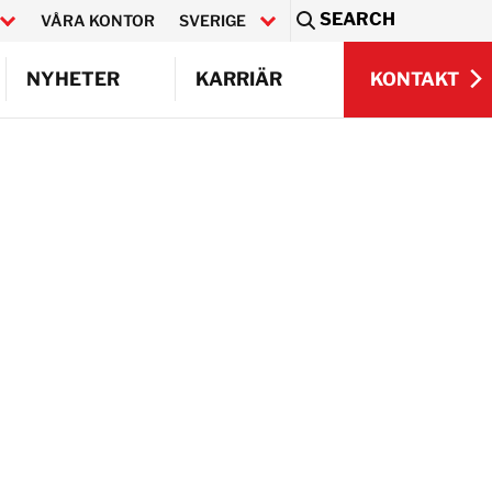
SEARCH
VÅRA KONTOR
SVERIGE
Sea
KONTAKT
NYHETER
KARRIÄR
KONTAKT
ig
ering
Q)
ngar