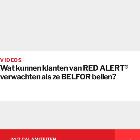
VIDEOS
Wat kunnen klanten van RED ALERT®
verwachten als ze BELFOR bellen?
24/7 CALAMITEITEN