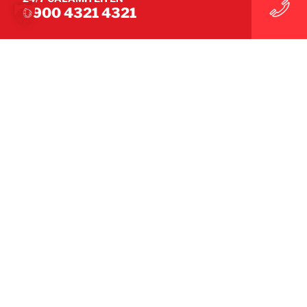
0900 4321 4321
VIDEOS
BELFOR Nederland Company Video