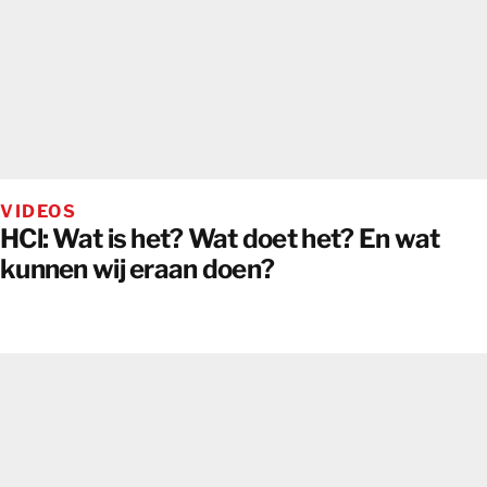
VIDEOS
HCl: Wat is het? Wat doet het? En wat
kunnen wij eraan doen?