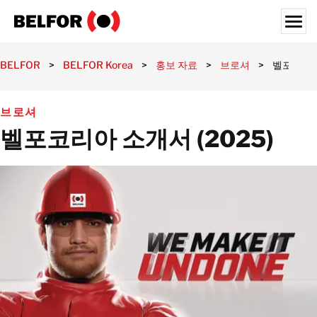
Skip
to
content
Search for:
BELFOR
>
BELFOR Korea
>
홍보 자료
>
브로셔
>
벨포코리아 
고객사
브로셔
제공 서비스
벨포코리아 소개서 (2025)
서비스 영역
홍보 자료
채용정보
정보
위치
대한민국
한국어