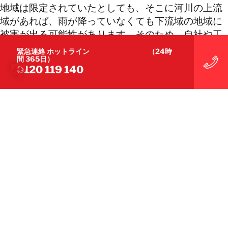
地域は限定されていたとしても、そこに河川の上流
域があれば、雨が降っていなくても下流域の地域に
被害が出る可能性があります。そのため、自社や工
場のある場所がどのような地域であるかは事前に確
緊急連絡 ホットライン （24時
間 365日）
認しておく必要があるでしょう。
0120 119 140
また、豪雨は台風に比べ予測が困難です。特に局地
的大雨に関しては予測が難しいため、起きてからで
は被害が拡大してしまうリスクが高まります。これ
を避けるには、自社や工場のある地域の確認に加
え、対策マニュアルやBCPの策定が欠かせません。
万が一と考えず、いつ起きてもおかしくないという
前提で対策を講じることが、リスクの低減や、被害
に遭った際の迅速な操業再開につながるのです。
ご質問・ご相談は、こちらのお問い合わせフォーム
よりお送りください。