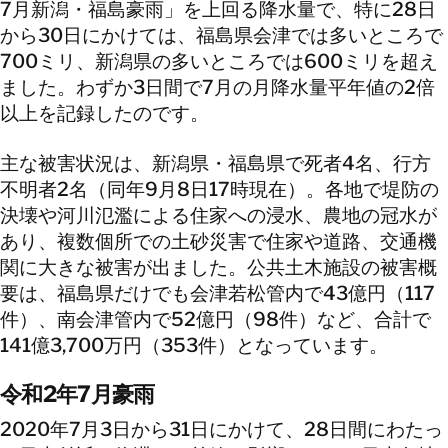
7月新潟・福島豪雨」を上回る降水量で、特に28日
から30日にかけては、福島県会津では多いところで
700ミリ、新潟県の多いところでは600ミリを超え
ました。わずか3日間で7月の月降水量平年値の2倍
以上を記録したのです。
主な被害状況は、新潟県・福島県で死者4名、行方
不明者2名（同年9月8日17時現在）。各地で堤防の
決壊や河川氾濫による住家への浸水、農地の冠水が
あり、複数個所での土砂災害で住家や道路、交通機
関に大きな被害が出ました。公共土木施設の被害概
要は、福島県だけでも会津若松管内で43億円（117
件）、南会津管内で52億円（98件）など、合計で
141億3,700万円（353件）となっています。
令和2年7月豪雨
2020年7月3日から31日にかけて、28日間にわたっ