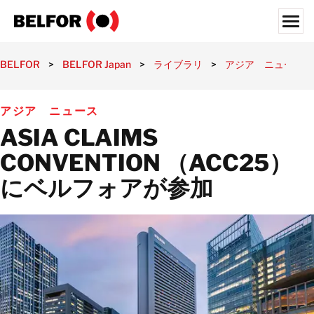
Skip
to
content
Search for:
BELFOR
>
BELFOR Japan
>
ライブラリ
>
アジア ニュース
お客様
アジア ニュース
サービスの内容
ASIA CLAIMS
対象業界
CONVENTION （ACC25）
ライブラリ
にベルフォアが参加
採用情報
BELFORについて
所在地
日本
日本語