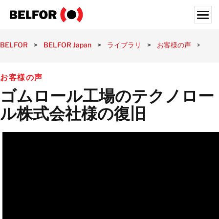
Skip
to
content
Search for:
BELFOR
>
BELFOR Japan
>
ライブラリ
>
お客様の声
>
ゴ
お客様
お客様の声
サービスの内容
ゴムロール工場のテクノロー
対象業界
ル株式会社様の復旧
ライブラリ
採用情報
BELFORについて
所在地
日本
日本語