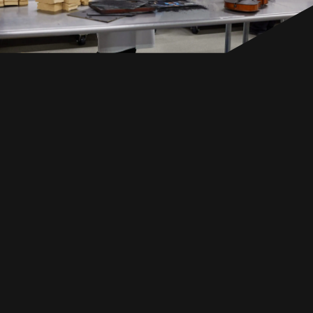
AVANTAGES
RESSOURCES
CANADA
FR
GET IN TOUCH
GET IN TOUCH