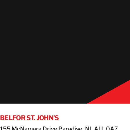
BELFOR ST. JOHN’S
155 McNamara Drive Paradise, NL A1L 0A7