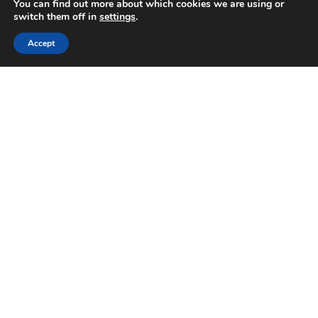
You can find out more about which cookies we are using or
switch them off in
settings
.
24 HOUR EMERGENCY HOTLINE
ENTRER EN CONTACT
800-856-3333
Accept
ENTRER EN CONTACT