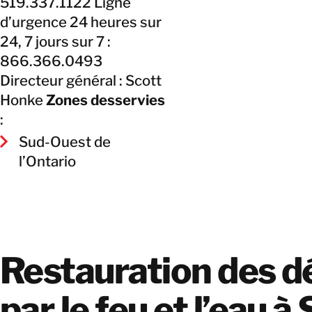
519.337.1122 Ligne
d’urgence 24 heures sur
24, 7 jours sur 7 :
866.366.0493
Directeur général : Scott
Honke
Zones desservies
:
Sud-Ouest de
l’Ontario
Restauration des d
par le feu et l’eau à