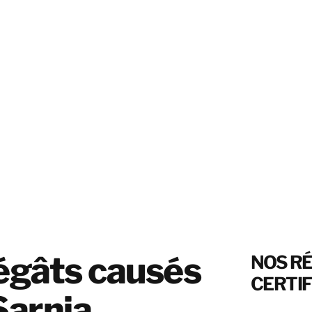
égâts causés
NOS R
CERTIF
 Sarnia