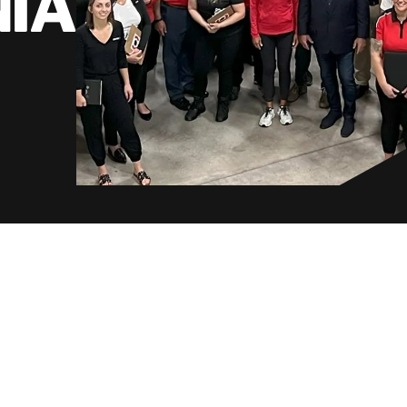
NIA
Norway
Poland
Sweden
Switzerland
United Kingdom
Japan
Korea
Singapore
Taiwan
Thailand