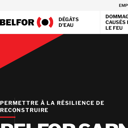
Skip
EMP
to
DOMMA
content
DÉGÂTS
CAUSÉS 
D’EAU
LE FEU
PERMETTRE À LA RÉSILIENCE DE
RECONSTRUIRE