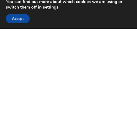
You can find out more about which cookies we are using or
switch them off in
settings
.
24 HOUR EMERGENCY HOTLINE
ENTRER EN CONTACT
800-856-3333
Accept
ENTRER EN CONTACT