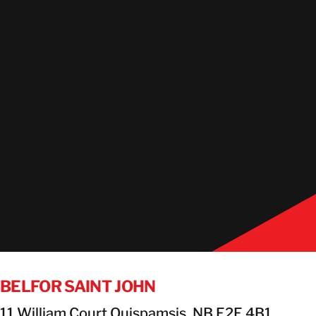
BELFOR SAINT JOHN
11 William Court Quispamsis, NB E2E 4B1