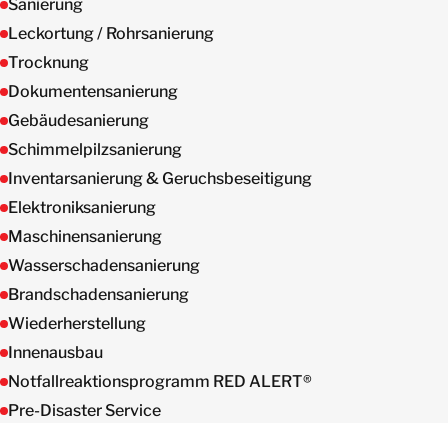
Sanierung
Leckortung / Rohrsanierung
Trocknung
Dokumentensanierung
Gebäudesanierung
Schimmelpilzsanierung
Inventarsanierung & Geruchsbeseitigung
Elektroniksanierung
Maschinensanierung
Wasserschadensanierung
Brandschadensanierung
Wiederherstellung
Innenausbau
Notfallreaktionsprogramm RED ALERT®
Pre-Disaster Service