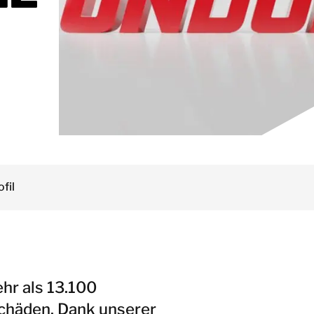
Norwegen
Österreich
Schweden
Polen
Schweiz
Spanien
United Kingdom
Israel
fil
Türkei
Japan
Korea
Malaysia
hr als 13.100
Singapur
chäden. Dank unserer