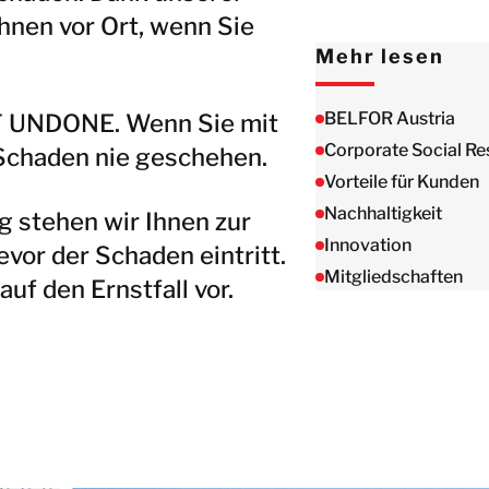
Taiwan
hnen vor Ort, wenn Sie
Thailand
Mehr lesen
BELFOR DeHaDe
BELFOR Austria
T UNDONE. Wenn Sie mit
Rølund
Corporate Social Re
 Schaden nie geschehen.
Kiltin
Vorteile für Kunden
RecoveryPRO Ltd.
Nachhaltigkeit
g stehen wir Ihnen zur
Innovation
evor der Schaden eintritt.
Mitgliedschaften
uf den Ernstfall vor.