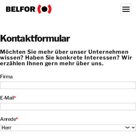
Skip
to
content
Search for:
Kontaktformular
UNSERE KUNDEN
SERVICE
Möchten Sie mehr über unser Unternehmen
wissen? Haben Sie konkrete Interessen? Wir
INFORMATIVES
erzählen Ihnen gern mehr über uns.
JOBS
Firma
ÜBER UNS
E-Mail
*
STANDORTE
ÖSTERREICH
Anrede
*
KONTAKT