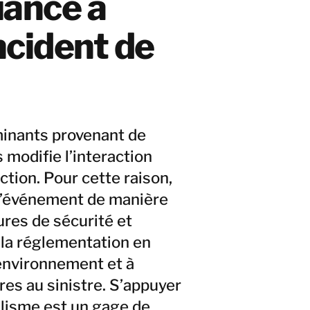
iance à
cident de
inants provenant de
s modifie l’interaction
tion. Pour cette raison,
t l’événement de manière
res de sécurité et
la réglementation en
l’environnement et à
res au sinistre. S’appuyer
alisme est un gage de