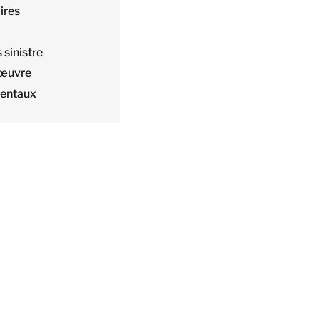
ires
 sinistre
 œuvre
mentaux