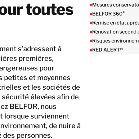
Taïwan
our toutes
Mesures conservato
Thaïlande
BELFOR 360°
Remise en état après
Rénovation second
BELFOR DeHaDe
Rølund
Risques environne
ement s’adressent à
Kiltin
RED ALERT®
RecoveryPRO Ltd.
tières premières,
dangereuses pour
es petites et moyennes
rielles et les sociétés de
sécurité élevées afin de
Chez BELFOR, nous
 lorsque surviennent
environnement, de nuire à
té des personnes.