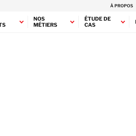
À PROPOS
NOS
ÉTUDE DE
TS
MÉTIERS
CAS
Canada
Recherche de fuites
Traitement de l’amiant
Etats-Unis d’Amérique
Assèchement
Traitement de polluant
chimique / hydrocarbu
DRYsmart
BELFOR Europe (EMEA H
Traitement du plomb
Traitement archives
Traitement du fuel
Allemagne
Moisissures
Autriche
Décontamination
Belgique
SRF
T
Danemark
Décontamination
d’équipements
Espagne
Hygiène de l’Air
France
Irlande