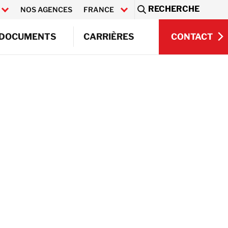
RECHERCHE
NOS AGENCES
FRANCE
Sea
CONTACT
DOCUMENTS
CARRIÈRES
CONTACT
e
re
Q)