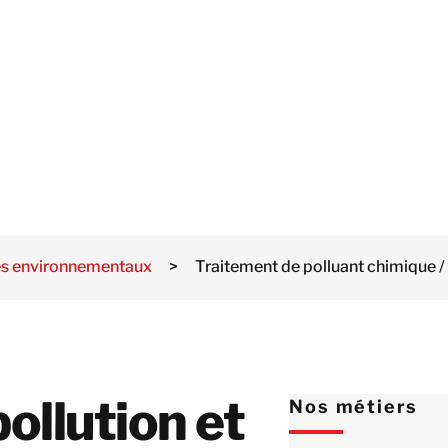
Italie
UR
Suisse
Norvège
Pays-Bas
Pologne
Royaume-Uni
Suède
Israël
es environnementaux
>
Traitement de polluant chimique 
Turquie
Corée du Sud
Japon
Malaisie
ollution et
Nos métiers
Singapour