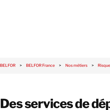
HYDROCARB
E
BELFOR
>
BELFOR France
>
Nos métiers
>
Risqu
Des services de dép