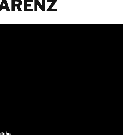
ARENZ
Norwegen
erung
BELFOR DeHaDe CO2-
Österreich
d
Rechner
Polen
ung
Schweden
rung
Schweiz
Spanien
ntsorgung
Vereinigtes Königreich
ierung
Israel
Türkei
Japan
Korea
Malaysia
Singapur