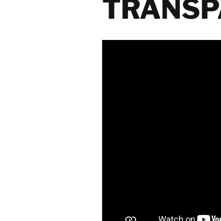
TRANSP
Elektroniksani
Maschinen- un
Anlagensanier
Gebäudesanie
Gerüstbau
Abbruch und E
Schadstoffsan