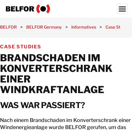
Skip
to
content
Search for:
BELFOR
>
BELFOR Germany
>
Informatives
>
Case Studies
UNSERE KUNDEN
CASE STUDIES
UNSERE LEISTUNGEN
BRANDSCHADEN IM
SPEZIAL-BRANCHEN
KONVERTERSCHRANK
INFORMATIVES
EINER
JOBS
WINDKRAFTANLAGE
ÜBER UNS
WAS WAR PASSIERT?
STANDORTE
DEUTSCHLAND
Nach einem Brandschaden im Konverterschrank einer
Windenergieanlage wurde BELFOR gerufen, um das
KONTAKT