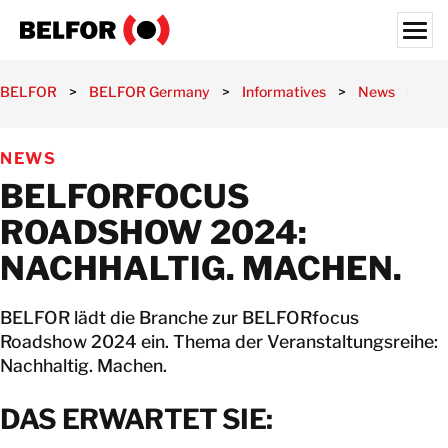
Skip
to
content
Search for:
BELFOR
>
BELFOR Germany
>
Informatives
>
News
>
BE
UNSERE KUNDEN
NEWS
UNSERE LEISTUNGEN
BELFORFOCUS
SPEZIAL-BRANCHEN
ROADSHOW 2024:
INFORMATIVES
NACHHALTIG. MACHEN.
JOBS
BELFOR lädt die Branche zur BELFORfocus
ÜBER UNS
Roadshow 2024 ein. Thema der Veranstaltungsreihe:
STANDORTE
Nachhaltig. Machen.
DEUTSCHLAND
DAS ERWARTET SIE:
KONTAKT