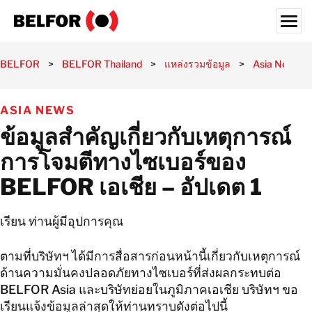
Skip
to
content
Search for:
BELFOR
>
BELFOR Thailand
>
แหล่งรวมข้อมูล
>
Asia News
ลูกค้าของเรา
ASIA NEWS
บริการของเรา
ข้อมูลสำคัญเกี่ยวกับเหตุการณ์
ภาคอุตสาหกรรม
การโจมตีทางไซเบอร์ของ
แหล่งรวมข้อมูล
BELFOR เอเชีย – อัปเดต 1
สมัครงาน
เรียน ท่านผู้มีอุปการคุณ
เกี่ยวกับ
สถานที่ตั้ง
ตามที่บริษัทฯ ได้มีการสื่อสารก่อนหน้านี้เกี่ยวกับเหตุการณ์
ด้านความมั่นคงปลอดภัยทางไซเบอร์ที่ส่งผลกระทบต่อ
ประเทศไทย
BELFOR Asia และบริษัทย่อยในภูมิภาคเอเชีย บริษัทฯ ขอ
ไทย
เรียนแจ้งข้อมูลล่าสุดให้ท่านทราบดังต่อไปนี้