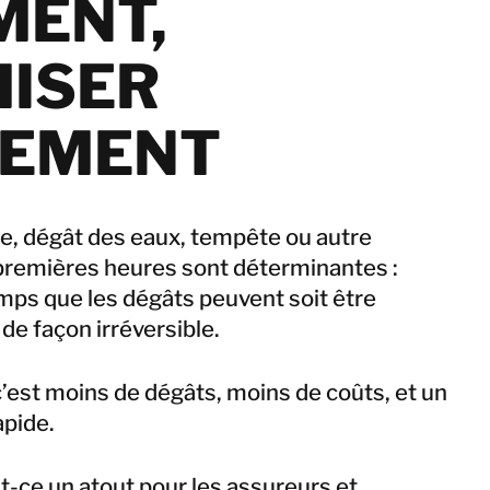
MENT,
Italie
Suisse
ISER
Norvège
Pays-Bas
Pologne
LEMENT
Royaume-Uni
Suède
die, dégât des eaux, tempête ou autre
premières heures sont déterminantes :
Israël
Turquie
emps que les dégâts peuvent soit être
 de façon irréversible.
Corée du Sud
c’est moins de dégâts, moins de coûts, et un
Japon
apide.
Malaisie
Singapour
st-ce un atout pour les assureurs et