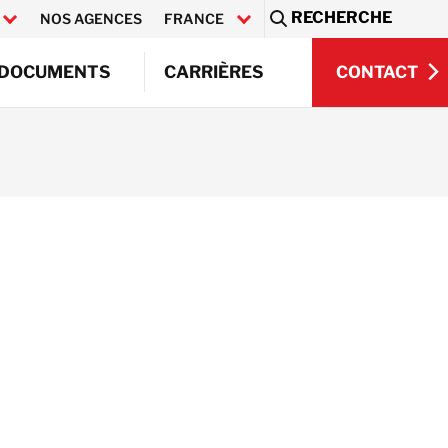
RECHERCHE
NOS AGENCES
FRANCE
Sea
CONTACT
DOCUMENTS
CARRIÈRES
CONTACT
e
re
Q)