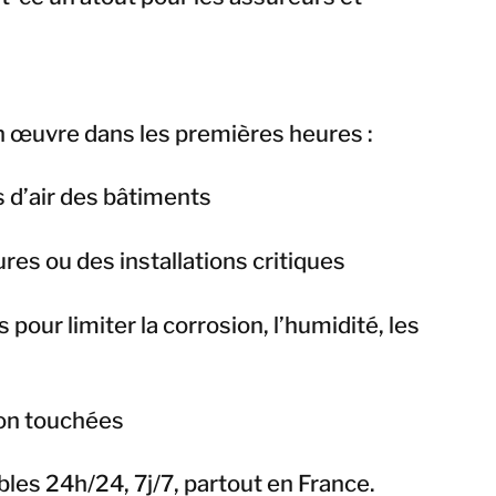
Taïwan
Thaïlande
BELFOR DeHaDe
 œuvre dans les premières heures :
Rølund
Kiltin
 d’air des bâtiments
RecoveryPRO Ltd.
res ou des installations critiques
our limiter la corrosion, l’humidité, les
on touchées
les 24h/24, 7j/7, partout en France.