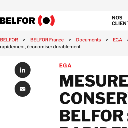
Skip
to
NOS
content
CLIEN
BELFOR
>
BELFOR France
>
Documents
>
EGA
rapidement, économiser durablement
EGA
MESURE
LinkedIn
CONSER
Email
BELFOR 