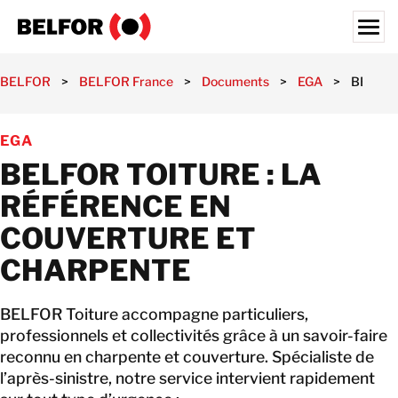
Skip
to
content
Search for:
BELFOR
>
BELFOR France
>
Documents
>
EGA
>
BELFOR 
NOS CLIENTS
EGA
NOS MÉTIERS
BELFOR TOITURE : LA
ÉTUDE DE CAS
RÉFÉRENCE EN
DOCUMENTS
COUVERTURE ET
CARRIÈRES
CHARPENTE
À PROPOS
BELFOR Toiture accompagne particuliers,
NOS AGENCES
professionnels et collectivités grâce à un savoir-faire
FRANCE
reconnu en charpente et couverture. Spécialiste de
l’après-sinistre, notre service intervient rapidement
CONTACT